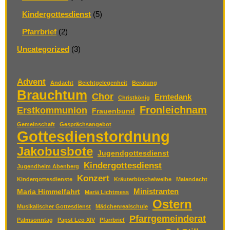
Kindergottesdienst
(5)
Pfarrbrief
(2)
Uncategorized
(3)
Advent
Andacht
Beichtgelegenheit
Beratung
Brauchtum
Chor
Erntedank
Christkönig
Fronleichnam
Erstkommunion
Frauenbund
Gemeinschaft
Gesprächsangebot
Gottesdienstordnung
Jakobusbote
Jugendgottesdienst
Kindergottesdienst
Jugendheim Abenberg
Konzert
Kindergottesdienste
Kräuterbüschelweihe
Maiandacht
Ministranten
Maria Himmelfahrt
Mariä Lichtmess
Ostern
Musikalischer Gottesdienst
Mädchenrealschule
Pfarrgemeinderat
Palmsonntag
Papst Leo XIV
Pfarrbrief