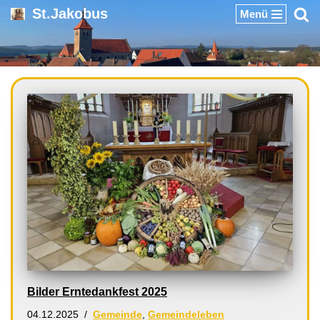
St.Jakobus
Menü
Zum
Inhalt
springen
Bilder Erntedankfest 2025
04.12.2025
Gemeinde
,
Gemeindeleben