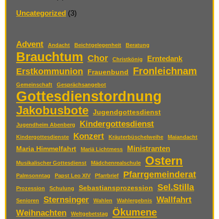
Uncategorized
(3)
Advent
Andacht
Beichtgelegenheit
Beratung
Brauchtum
Chor
Erntedank
Christkönig
Fronleichnam
Erstkommunion
Frauenbund
Gemeinschaft
Gesprächsangebot
Gottesdienstordnung
Jakobusbote
Jugendgottesdienst
Kindergottesdienst
Jugendheim Abenberg
Konzert
Kindergottesdienste
Kräuterbüschelweihe
Maiandacht
Ministranten
Maria Himmelfahrt
Mariä Lichtmess
Ostern
Musikalischer Gottesdienst
Mädchenrealschule
Pfarrgemeinderat
Palmsonntag
Papst Leo XIV
Pfarrbrief
Sel.Stilla
Sebastiansprozession
Prozession
Schulung
Sternsinger
Wallfahrt
Senioren
Wahlen
Wahlergebnis
Ökumene
Weihnachten
Weltgebetstag