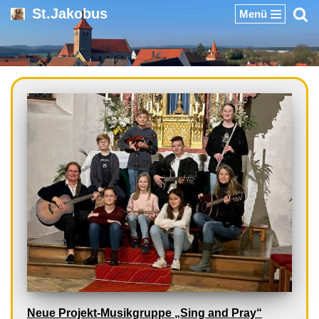
St.Jakobus
Menü
Zum
Inhalt
springen
Neue Projekt-Musikgruppe „Sing and Pray“